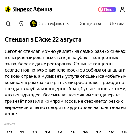
Сертификаты
Концерты
Детям
Стендап в Ейске 22 августа
Сегодня стендап можно увидеть на самых разных сценах:
в специализированных стендап-клубах, в концертных
залах, барах и даже ресторанах. Сольные концерты
резидентов популярных телепроектов собирают аншлаги
по всей стране, а музыканты уступают сцены самобытным
комикам в рамках «открытых микрофонов». Приходя на
стендап в клуб или концертный зал, будьте готовы к тому,
что цензура здесь бессильна: настоящий стендапер не
признаёт правил и компромиссов, не стесняется резких
выражений и легко говорит с аудиторией на понятном ей
языке.
АВГУСТ
10
11
12
13
14
15
16
17
18
19