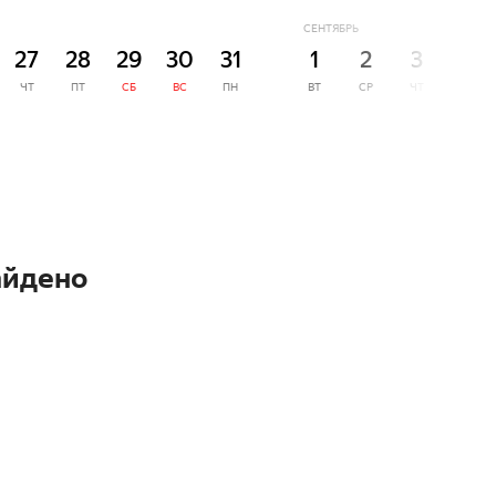
СЕНТЯБРЬ
27
28
29
30
31
1
2
3
4
ЧТ
ПТ
СБ
ВС
ПН
ВТ
СР
ЧТ
ПТ
айдено