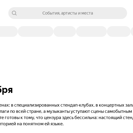
События, артисты и места
бря
нах: в специализированных стендап-клубах, в концертных зал
лаги по всей стране, а музыканты уступают сцены самобытны
те готовы к тому, что цензура здесь бессильна: настоящий сте
иторией на понятном ей языке.