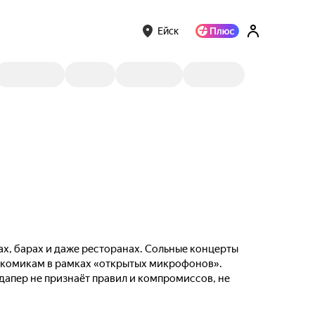
Ейск
ах, барах и даже ресторанах. Сольные концерты
м комикам в рамках «открытых микрофонов».
ндапер не признаёт правил и компромиссов, не