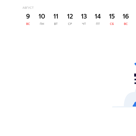
АВГУСТ
9
10
11
12
13
14
15
16
ВС
ПН
ВТ
СР
ЧТ
ПТ
СБ
ВС