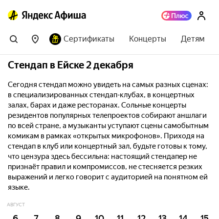
Сертификаты
Концерты
Детям
Стендап в Ейске 2 декабря
Сегодня стендап можно увидеть на самых разных сценах:
в специализированных стендап-клубах, в концертных
залах, барах и даже ресторанах. Сольные концерты
резидентов популярных телепроектов собирают аншлаги
по всей стране, а музыканты уступают сцены самобытным
комикам в рамках «открытых микрофонов». Приходя на
стендап в клуб или концертный зал, будьте готовы к тому,
что цензура здесь бессильна: настоящий стендапер не
признаёт правил и компромиссов, не стесняется резких
выражений и легко говорит с аудиторией на понятном ей
языке.
АВГУСТ
6
7
8
9
10
11
12
13
14
15