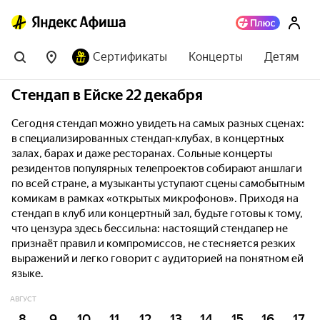
Сертификаты
Концерты
Детям
Стендап в Ейске 22 декабря
Сегодня стендап можно увидеть на самых разных сценах:
в специализированных стендап-клубах, в концертных
залах, барах и даже ресторанах. Сольные концерты
резидентов популярных телепроектов собирают аншлаги
по всей стране, а музыканты уступают сцены самобытным
комикам в рамках «открытых микрофонов». Приходя на
стендап в клуб или концертный зал, будьте готовы к тому,
что цензура здесь бессильна: настоящий стендапер не
признаёт правил и компромиссов, не стесняется резких
выражений и легко говорит с аудиторией на понятном ей
языке.
АВГУСТ
8
9
10
11
12
13
14
15
16
17