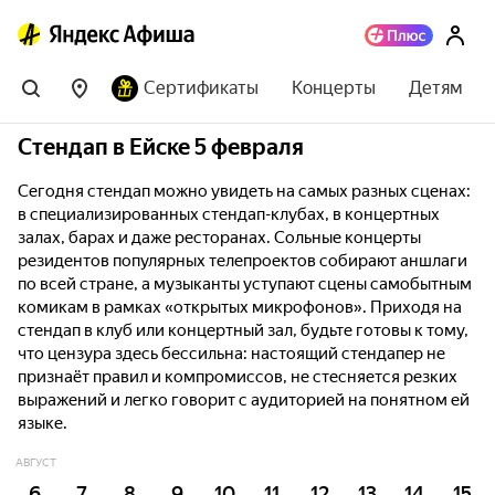
Сертификаты
Концерты
Детям
Стендап в Ейске 5 февраля
Сегодня стендап можно увидеть на самых разных сценах:
в специализированных стендап-клубах, в концертных
залах, барах и даже ресторанах. Сольные концерты
резидентов популярных телепроектов собирают аншлаги
по всей стране, а музыканты уступают сцены самобытным
комикам в рамках «открытых микрофонов». Приходя на
стендап в клуб или концертный зал, будьте готовы к тому,
что цензура здесь бессильна: настоящий стендапер не
признаёт правил и компромиссов, не стесняется резких
выражений и легко говорит с аудиторией на понятном ей
языке.
АВГУСТ
6
7
8
9
10
11
12
13
14
15