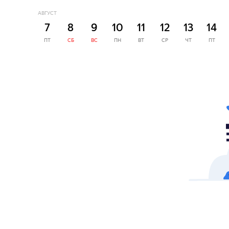
АВГУСТ
7
8
9
10
11
12
13
14
ПТ
СБ
ВС
ПН
ВТ
СР
ЧТ
ПТ