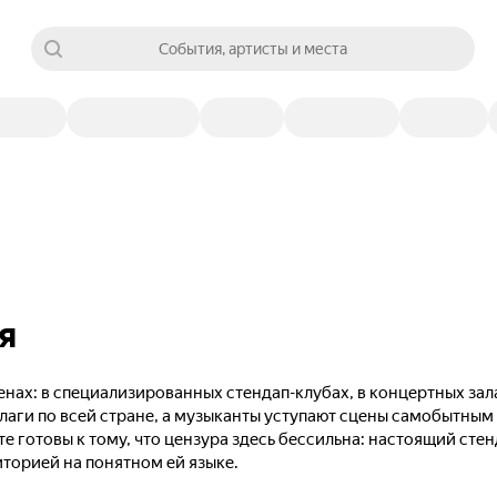
События, артисты и места
я
нах: в специализированных стендап-клубах, в концертных зал
лаги по всей стране, а музыканты уступают сцены самобытны
те готовы к тому, что цензура здесь бессильна: настоящий сте
иторией на понятном ей языке.