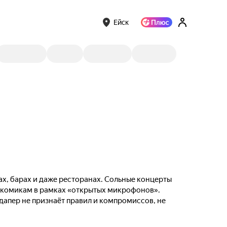
Ейск
ах, барах и даже ресторанах. Сольные концерты
м комикам в рамках «открытых микрофонов».
ндапер не признаёт правил и компромиссов, не