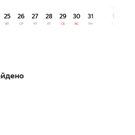
СЕНТЯБРЬ
25
26
27
28
29
30
31
1
2
ВТ
СР
ЧТ
ПТ
СБ
ВС
ПН
ВТ
СР
айдено