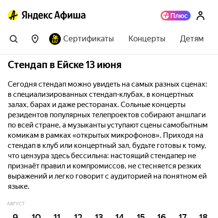
Сертификаты
Концерты
Детям
Стендап в Ейске 13 июня
Сегодня стендап можно увидеть на самых разных сценах:
в специализированных стендап-клубах, в концертных
залах, барах и даже ресторанах. Сольные концерты
резидентов популярных телепроектов собирают аншлаги
по всей стране, а музыканты уступают сцены самобытным
комикам в рамках «открытых микрофонов». Приходя на
стендап в клуб или концертный зал, будьте готовы к тому,
что цензура здесь бессильна: настоящий стендапер не
признаёт правил и компромиссов, не стесняется резких
выражений и легко говорит с аудиторией на понятном ей
языке.
АВГУСТ
9
10
11
12
13
14
15
16
17
18