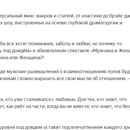
рсальный микс жанров и стилей, от классики до брэйк-дан
х шоу, выстроенных на основе глубокой драматургии и 
ы все хотят понимания, заботы и любви, но почему-то 
у под дождём» в обновленном спектакле «Мужчина и Женщ
чина или Женщина?!

 где мужские размышления о взаимоотношениях полов буду
жчинам сложно выразить все свои мысли об отношениях —
кто уже сталкивался с любовью. Для тех, кто знает, что 
 как рвёт на части, когда вы не вместе; кто знает, что без
ровня под дождем оставит под впечатлением каждого зри