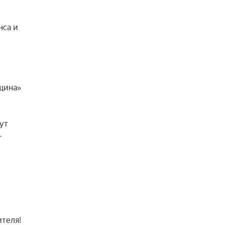
са и 
ина» 
т 
 
 
теля! 