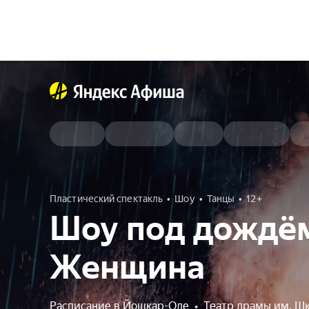
Пластический спектакль
Шоу
Танцы
12+
Шоу под дождём
Женщина
Расписание в Йошкар-Оле
•
Театр драмы им. Ш