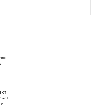
для 
 
 от 
ожет 
и 