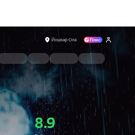
Йошкар-Ола
8.9