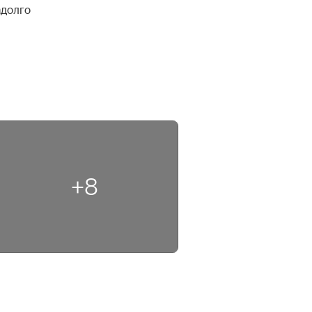
долго 
+8