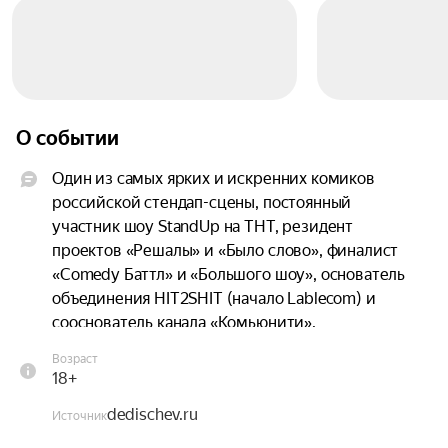
О событии
Один из самых ярких и искренних комиков 
российской стендап-сцены, постоянный 
участник шоу StandUp на ТНТ, резидент 
проектов «Решалы» и «Было слово», финалист 
«Comedy Баттл» и «Большого шоу», основатель 
объединения HIT2SHIT (начало Lablecom) и 
сооснователь канала «Комьюнити».

Возраст
В нынешнем туре Павел подготовил порцию 
18+
свежих шуток, вдохновлённых курьёзами из 
dedischev.ru
жизни и наблюдениями за повседневностью. В 
Источник
его новой программе — ещё больше 