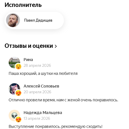
Исполнитель
нестандартного юмора, основанного на анализе 
бытовых ситуаций, семейных отношений и 
острых моментов из собственной жизни. 
Павел Дедищев
Совершенно новый и полный неожиданных 
сюжетных линий материал, пропущенный через 
призму фирменного, местами жёсткого, юмора! 
Отзывы и оценки
Приготовьтесь взглянуть на повседневность с 
нового ракурса на концерте Павла Дедищева — 
Рина
будет весело, свежо и по-настоящему 
28 апреля 2026
остроумно!
Паша хороший, а шутки на любителя
Алексей Соловьев
20 апреля 2026
Отлично провели время, нам с женой очень понравилось.
Надежда Мальцева
13 апреля 2026
Выступление понравилось, рекомендую сходить!