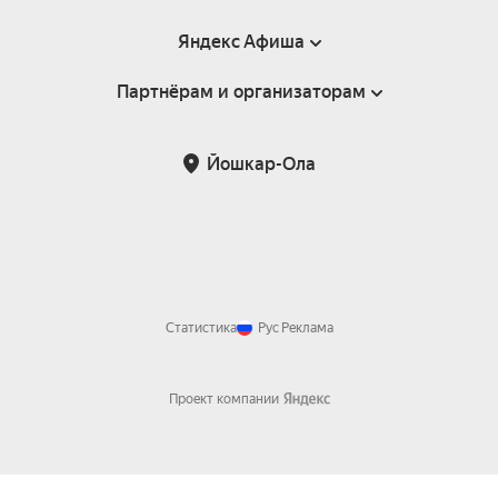
Яндекс Афиша
Партнёрам и организаторам
Справка
Пользовательское соглашение
Партнёрам и организаторам мероприятий
Йошкар-Ола
Подарочные сертификаты
Билетная система Яндекс Билеты
Возврат билетов
Корпоративным клиентам
Участие в исследованиях
Корпоративный заказ билетов
Правила рекомендаций
Статистика
Рус
Реклама
Проект компании