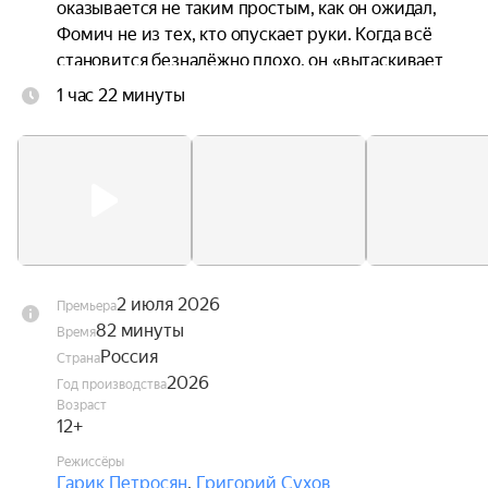
оказывается не таким простым, как он ожидал, 
Фомич не из тех, кто опускает руки. Когда всё 
становится безнадёжно плохо, он «вытаскивает 
из рукава» запасной план, который срабатывает. 
1 час 22 минуты
Ну… почти.
2 июля 2026
Премьера
82 минуты
Время
Россия
Страна
2026
Год производства
Возраст
12+
Режиссёры
Гарик Петросян
,
Григорий Сухов