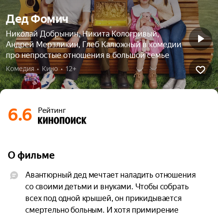
Дед Фомич
Николай Добрынин, Никита Кологривый,
Андрей Мерзликин, Глеб Калюжный в комедии
про непростые отношения в большой семье
Комедия  •  Кино  •  12+
6.6
Рейтинг
О фильме
Авантюрный дед мечтает наладить отношения 
со своими детьми и внуками. Чтобы собрать 
всех под одной крышей, он прикидывается 
смертельно больным. И хотя примирение 