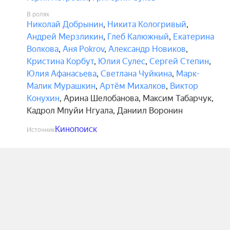
В ролях
Николай Добрынин
,
Никита Кологривый
,
Андрей Мерзликин
,
Глеб Калюжный
,
Екатерина
Волкова
,
Аня Pokrov
,
Александр Новиков
,
Кристина Корбут
,
Юлия Сулес
,
Сергей Степин
,
Юлия Афанасьева
,
Светлана Чуйкина
,
Марк-
Малик Мурашкин
,
Артём Михалков
,
Виктор
Конухин
,
Арина Шелобанова
,
Максим Табарчук
,
Кадрол Мпуйи Нгуала
,
Даниил Воронин
Кинопоиск
Источник