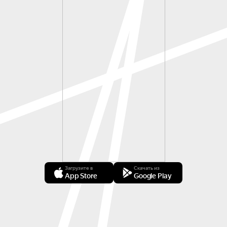
Загрузите в
Скачать из
App Store
Google Play