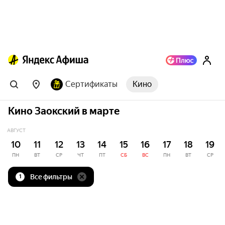
Сертификаты
Кино
Кино Заокский в марте
АВГУСТ
10
11
12
13
14
15
16
17
18
19
ПН
ВТ
СР
ЧТ
ПТ
СБ
ВС
ПН
ВТ
СР
Все фильтры
1