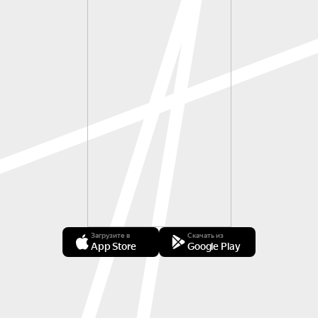
Загрузите в
Скачать из
App Store
Google Play