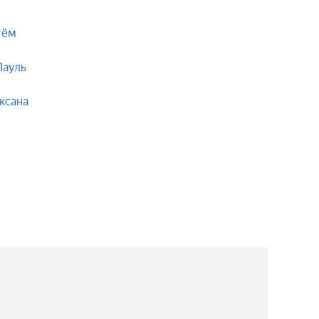
тём
Пауль
ксана