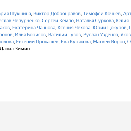
рия Шукшина
,
Виктор Добронравов
,
Тимофей Кочнев
,
Ар
еслав Чепурченко
,
Сергей Кемпо
,
Наталья Суркова
,
Юлия
аков
,
Екатерина Чаннова
,
Ксения Чехова
,
Юрий Цокуров
,
ронов
,
Илья Борисов
,
Василий Гузов
,
Руслан Узденов
,
Яков
молова
,
Евгений Прокашев
,
Ева Курякова
,
Матвей Ворон
,
О
Данил Зимин