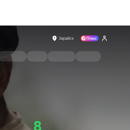
Зарайск
8