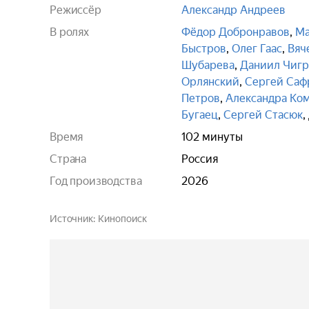
Режиссёр
Александр Андреев
В ролях
Фёдор Добронравов
,
Ма
Быстров
,
Олег Гаас
,
Вяч
Шубарева
,
Даниил Чигр
Орлянский
,
Сергей Саф
Петров
,
Александра Ко
Бугаец
,
Сергей Стасюк
,
Время
102 минуты
Страна
Россия
Год производства
2026
Источник
Кинопоиск