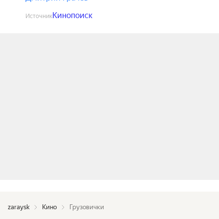
Кинопоиск
Источник
zaraysk
Кино
Грузовички