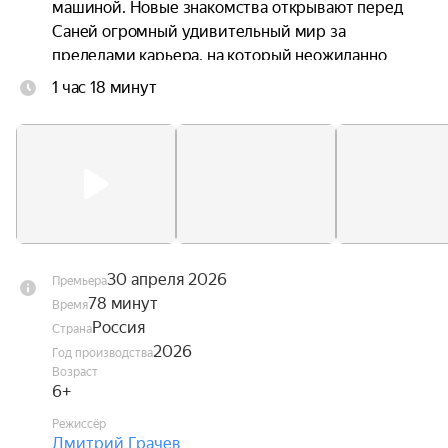
машиной. Новые знакомства открывают перед 
Саней огромный удивительный мир за 
пределами карьера, на который неожиданно 
надвигается серьёзная угроза — проснувшийся 
1 час 18 минут
вулкан в горах.

Теперь Сане и его друзьям предстоит 
придумать, как победить стихию и убедить всех 
грузовичков объединиться, пока не стало 
слишком поздно.
30 апреля 2026
Премьера
78 минут
Время
Россия
Страна
2026
Год производства
Возраст
6+
Режиссёр
Дмитрий Грачев