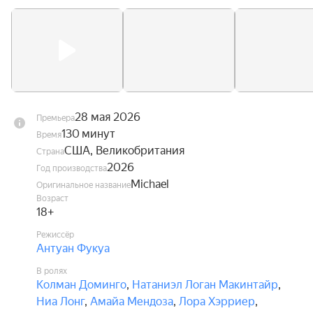
28 мая 2026
Премьера
130 минут
Время
США, Великобритания
Страна
2026
Год производства
Michael
Оригинальное название
Возраст
18+
Режиссёр
Антуан Фукуа
В ролях
Колман Доминго
,
Натаниэл Логан Макинтайр
,
Ниа Лонг
,
Амайа Мендоза
,
Лора Хэрриер
,