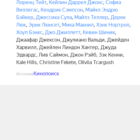
Лоренц Тейт
,
Кейлин Даррел Джонс
,
Софиа
Виллегас
,
Кендрик Сэмпсон
,
Майкл Эндрю
Бэйкер
,
Джессика Сула
,
Майлз Теллер
,
Дерек
Люк
,
Эрик Люнсет
,
Мика Макнил
,
Хэнк Нортроп
,
Хоуп Бэнкс
,
Джо Джиллетт
,
Кевин Шиник
,
Джаафар Джексон
,
Джулиано Вальди
,
Джейден
Харвилл
,
Джейлен Линдон Хантер
,
Джуда
Эдвардс
,
Лив Саймон
,
Джон Рэйб
,
Зэк Кенни
,
Kale Hills
,
Christine Fekete
,
Oliviia Tcargush
Кинопоиск
Источник