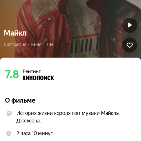
Майкл
Биография  •  Кино  •  18+
7.8
Рейтинг
О фильме
История жизни короля поп-музыки Майкла 
Джексона.
2 часа 10 минут