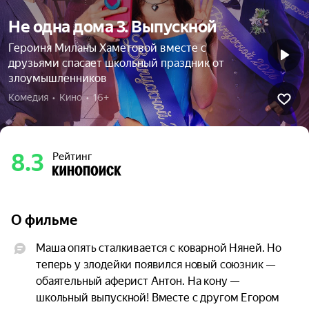
Не одна дома 3. Выпускной
Героиня Миланы Хаметовой вместе с
друзьями спасает школьный праздник от
злоумышленников
Комедия  •  Кино  •  16+
8.3
Рейтинг
О фильме
Маша опять сталкивается с коварной Няней. Но 
теперь у злодейки появился новый союзник — 
обаятельный аферист Антон. На кону — 
школьный выпускной! Вместе с другом Егором 