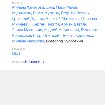
В ролях
Милана Хаметова
,
Dava
,
Марк-Малик
Мурашкин
,
Роман Курцын
,
Георгий Волчек
,
Григорий Дудник
,
Алексей Маклаков
,
Юлианна
Михневич
,
Сергей Пукита
,
Арман Давтян
,
Янина Малинчик
,
Андрей Маринович
,
Вячеслав
Коноразов
,
Егор Юницкий
,
Никита Коробыко
,
Милана Макарова
,
Всеволод Субботкин
Продюсер
Dava
Кинопоиск
Источник