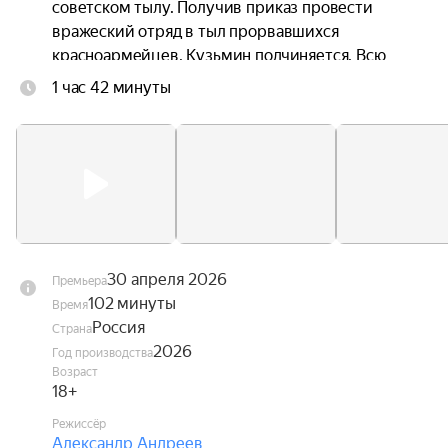
советском тылу. Получив приказ провести 
вражеский отряд в тыл прорвавшихся 
красноармейцев, Кузьмин подчиняется. Всю 
ночь он водит немцев сквозь метель по 
1 час 42 минуты
бездорожью, но враги не подозревают, что он 
задумал.
30 апреля 2026
Премьера
102 минуты
Время
Россия
Страна
2026
Год производства
Возраст
18+
Режиссёр
Александр Андреев