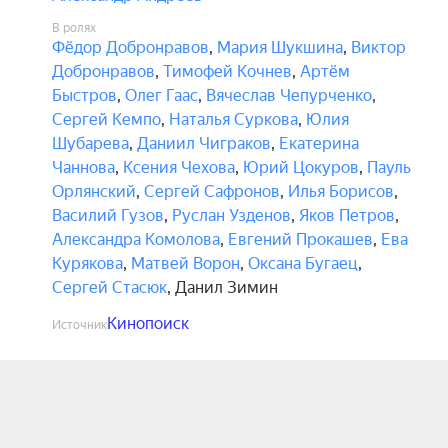
В ролях
Фёдор Добронравов
,
Мария Шукшина
,
Виктор
Добронравов
,
Тимофей Кочнев
,
Артём
Быстров
,
Олег Гаас
,
Вячеслав Чепурченко
,
Сергей Кемпо
,
Наталья Суркова
,
Юлия
Шубарева
,
Даниил Чиграков
,
Екатерина
Чаннова
,
Ксения Чехова
,
Юрий Цокуров
,
Пауль
Орлянский
,
Сергей Сафронов
,
Илья Борисов
,
Василий Гузов
,
Руслан Узденов
,
Яков Петров
,
Александра Комолова
,
Евгений Прокашев
,
Ева
Курякова
,
Матвей Ворон
,
Оксана Бугаец
,
Сергей Стасюк
,
Данил Зимин
Кинопоиск
Источник