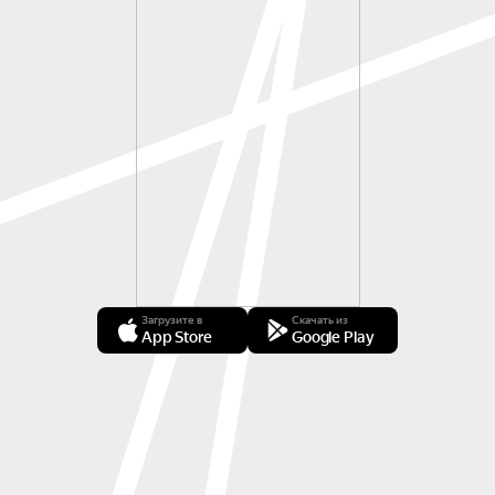
Загрузите в
Скачать из
App Store
Google Play