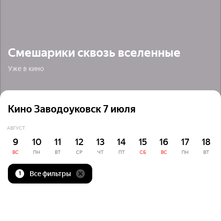
Смешарики сквозь вселенные
Уже в кино
Кино Заводоуковск 7 июля
АВГУСТ
9
10
11
12
13
14
15
16
17
18
ВС
ПН
ВТ
СР
ЧТ
ПТ
СБ
ВС
ПН
ВТ
Все фильтры
1