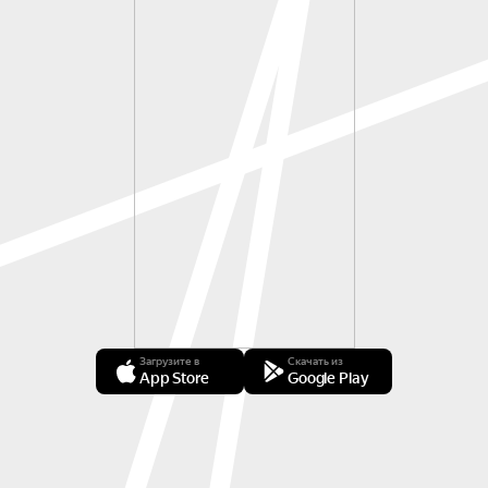
Загрузите в
Скачать из
App Store
Google Play