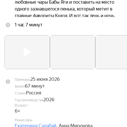
любовные чары Бабы Яги и поставить на место 
одного зазнавшегося пенька, который метит в 
главные фавориты Князя. И вот так день и ночь, 
без отдыха и сна несут они на своих плечах 
1 час 7 минут
целый город со всеми его жителями. Причём, в 
самом прямом смысле. Главное, чтобы не 
уронили.
25 июня 2026
Премьера
67 минут
Время
Россия
Страна
2026
Год производства
Возраст
6+
Режиссёры
Екатерина Салабай
,
Анна Миронова