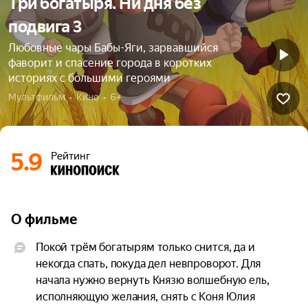
Три богатыря. Ни дня без
подвига 3
Любовные чары Бабы-Яги, зарвавшийся
фаворит и спасение города в коротких
историях с большими героями
Мультфильм  •  Кино  •  6+
5.9
Рейтинг
О фильме
Покой трём богатырям только снится, да и 
некогда спать, покуда дел невпроворот. Для 
начала нужно вернуть Князю волшебную ель, 
исполняющую желания, снять с Коня Юлия 