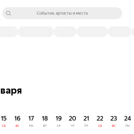
События, артисты и места
нваря
15
16
17
18
19
20
21
22
23
24
СБ
ВС
ПН
ВТ
СР
ЧТ
ПТ
СБ
ВС
ПН