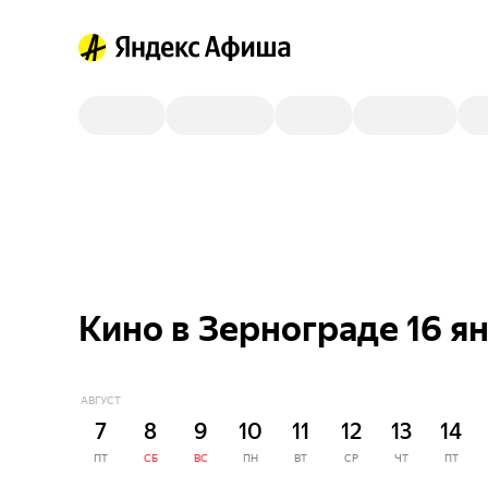
Кино в Зернограде 16 я
АВГУСТ
7
8
9
10
11
12
13
14
ПТ
СБ
ВС
ПН
ВТ
СР
ЧТ
ПТ