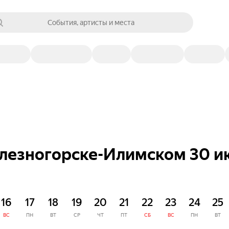
События, артисты и места
елезногорске-Илимском 30 и
16
17
18
19
20
21
22
23
24
25
ВС
ПН
ВТ
СР
ЧТ
ПТ
СБ
ВС
ПН
ВТ