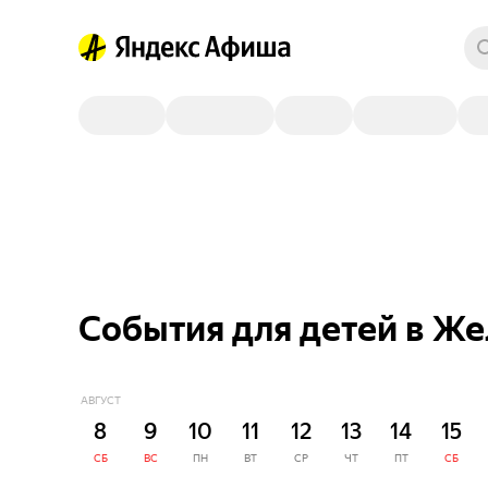
События для детей в Ж
АВГУСТ
8
9
10
11
12
13
14
15
СБ
ВС
ПН
ВТ
СР
ЧТ
ПТ
СБ