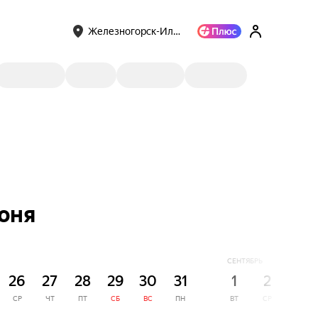
Железногорск-Ил…
юня
СЕНТЯБРЬ
26
27
28
29
30
31
1
2
3
СР
ЧТ
ПТ
СБ
ВС
ПН
ВТ
СР
ЧТ