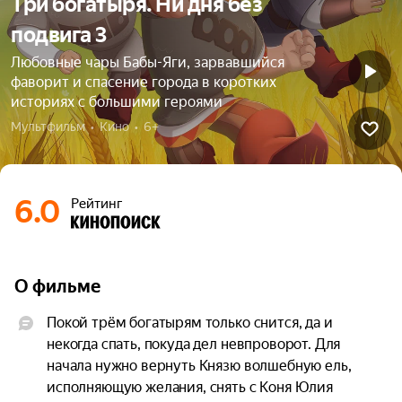
Три богатыря. Ни дня без
подвига 3
Любовные чары Бабы-Яги, зарвавшийся
фаворит и спасение города в коротких
историях с большими героями
Мультфильм  •  Кино  •  6+
6.0
Рейтинг
О фильме
Покой трём богатырям только снится, да и 
некогда спать, покуда дел невпроворот. Для 
начала нужно вернуть Князю волшебную ель, 
исполняющую желания, снять с Коня Юлия 