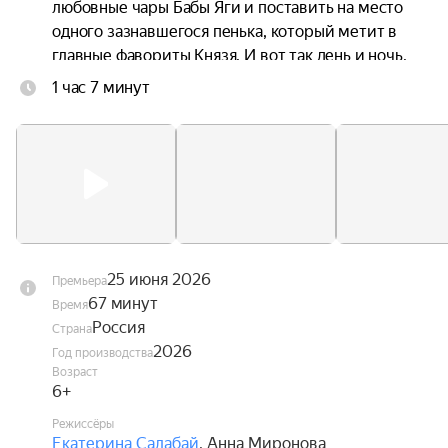
любовные чары Бабы Яги и поставить на место 
одного зазнавшегося пенька, который метит в 
главные фавориты Князя. И вот так день и ночь, 
без отдыха и сна несут они на своих плечах 
1 час 7 минут
целый город со всеми его жителями. Причём, в 
самом прямом смысле. Главное, чтобы не 
уронили.
25 июня 2026
Премьера
67 минут
Время
Россия
Страна
2026
Год производства
Возраст
6+
Режиссёры
Екатерина Салабай
,
Анна Миронова