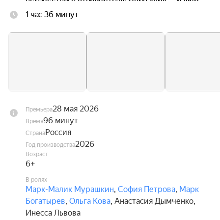
замирает: застывшая в воздухе кофейная чашка, 
1 час 36 минут
неподвижные деревья за окном, замершие 
прохожие и птицы.

Игра диктует свои правила: чтобы снять чары с 
реальности, Мише и Алисе предстоит 
путешествие по России. Собрав коллекцию 
фотографий с таинственными артефактами на 
фоне известных достопримечательностей и 
разгадав загадки, они смогут пройти все уровни 
28 мая 2026
Премьера
игры и вернуть мир к жизни.
96 минут
Время
Россия
Страна
2026
Год производства
Возраст
6+
В ролях
Марк-Малик Мурашкин
,
София Петрова
,
Марк
Богатырев
,
Ольга Кова
,
Анастасия Дымченко
,
Инесса Львова