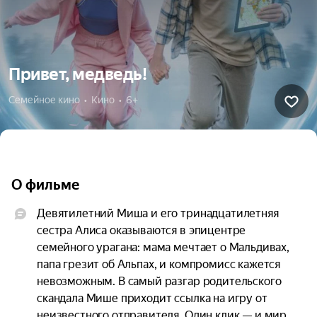
Привет, медведь!
Семейное кино  •  Кино  •  6+
О фильме
Девятилетний Миша и его тринадцатилетняя 
сестра Алиса оказываются в эпицентре 
семейного урагана: мама мечтает о Мальдивах, 
папа грезит об Альпах, и компромисс кажется 
невозможным. В самый разгар родительского 
скандала Мише приходит ссылка на игру от 
неизвестного отправителя. Один клик — и мир 