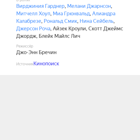
В ролях
Вирджиния Гарднер
,
Мелани Джарнсон
,
Митчелл Хоуп
,
Миа Грюнвальд
,
Алиандра
Калабрезе
,
Рональд Смик
,
Нина Сейбель
,
Джерсон Роча
,
Айзек Кроули
,
Скотт Джеймс
Джордж
,
Блейк Майлс Лич
Режиссёр
Джо-Энн Бречин
Кинопоиск
Источник