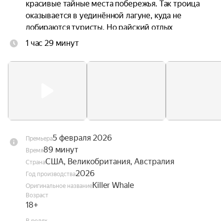
красивые тайные места побережья. Так троица 
оказывается в уединённой лагуне, куда не 
добираются туристы. Но райский отдых 
оборачивается смертельной ловушкой, когда на 
1 час 29 минут
них нападает косатка, которая вырвалась из 
заточения и жаждет отомстить за годы неволи.
5 февраля 2026
Премьера
89 минут
Время
США, Великобритания, Австралия
Страна
2026
Год производства
Killer Whale
Оригинальное название
Возраст
18+