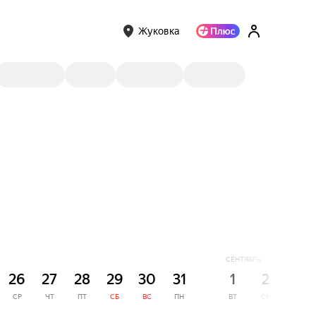
Жуковка
СЕНТЯБРЬ
26
27
28
29
30
31
1
2
3
СР
ЧТ
ПТ
СБ
ВС
ПН
ВТ
СР
ЧТ