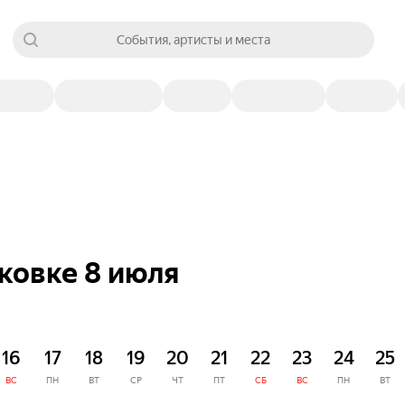
События, артисты и места
ковке 8 июля
16
17
18
19
20
21
22
23
24
25
ВС
ПН
ВТ
СР
ЧТ
ПТ
СБ
ВС
ПН
ВТ