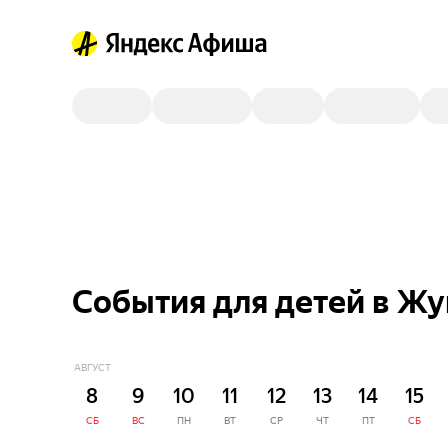
События для детей в Жу
АВГУСТ
8
9
10
11
12
13
14
15
СБ
ВС
ПН
ВТ
СР
ЧТ
ПТ
СБ