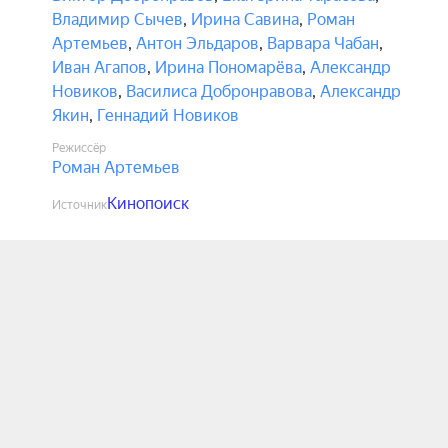
Владимир Сычев
,
Ирина Савина
,
Роман
Артемьев
,
Антон Эльдаров
,
Варвара Чабан
,
Иван Агапов
,
Ирина Пономарёва
,
Александр
Новиков
,
Василиса Добронравова
,
Александр
Якин
,
Геннадий Новиков
Режиссёр
Роман Артемьев
Кинопоиск
Источник