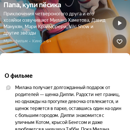
Папа, купи пёсика
Приключения четвероногого друга и его
хозяйки озвучивают Милана Хаметова, Давид
Манукян, Мари Краймбрери, Viki Show и
другие звёзды
Мультфильм  •  Кино  •  6+
О фильме
Милана получает долгожданный подарок от 
родителей — щенка Диппи. Радости нет границ, 
но однажды на прогулке девочка отвлекается, и 
щенок теряется в парке, оставшись один на один 
с большим городом. Диппи знакомится с 
уличным Котом, крысой Бенгсом и даже 
влюбляется в чихуахуа Табби. Пока Милана 