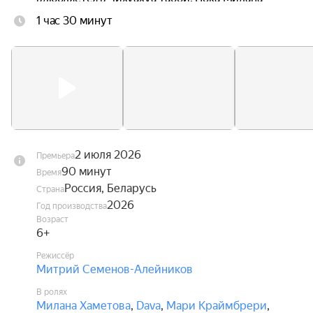
ведёт поиски любимого песика, Диппи ждут 
1 час 30 минут
увлекательные приключения, в которых ему 
предстоит стать настоящим героем, способным 
защитить не только себя, но и своих друзей.
2 июля 2026
Премьера
90 минут
Время
Россия, Беларусь
Страна
2026
Год производства
Возраст
6+
Режиссёр
Митрий Семенов-Алейников
В ролях
Милана Хаметова
,
Dava
,
Мари Краймбрери
,