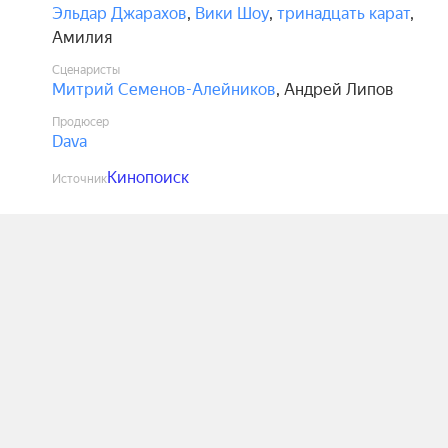
Эльдар Джарахов
,
Вики Шоу
,
тринадцать карат
,
Амилия
Сценаристы
Митрий Семенов-Алейников
,
Андрей Липов
Продюсер
Dava
Кинопоиск
Источник