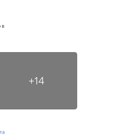
в 
+14
та