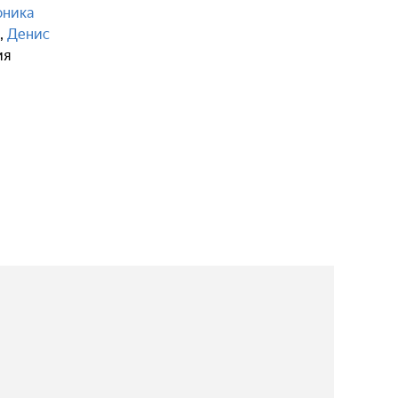
оника
,
Денис
ия