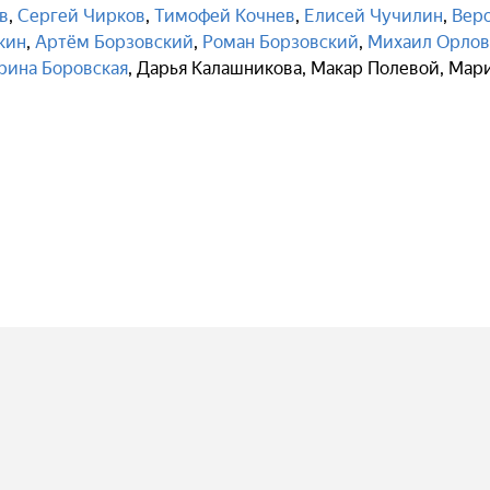
в
,
Сергей Чирков
,
Тимофей Кочнев
,
Елисей Чучилин
,
Вер
кин
,
Артём Борзовский
,
Роман Борзовский
,
Михаил Орлов
рина Боровская
,
Дарья Калашникова
,
Макар Полевой
,
Мар