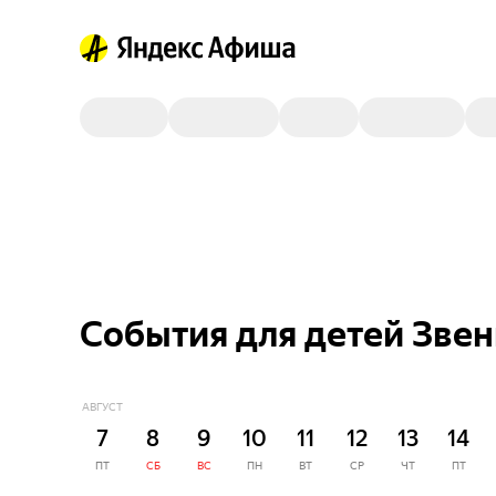
События для детей Зве
АВГУСТ
7
8
9
10
11
12
13
14
ПТ
СБ
ВС
ПН
ВТ
СР
ЧТ
ПТ