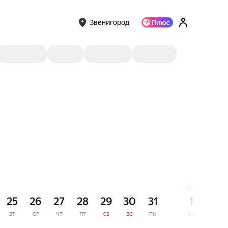
Звенигород
СЕНТЯБРЬ
25
26
27
28
29
30
31
1
2
ВТ
СР
ЧТ
ПТ
СБ
ВС
ПН
ВТ
СР