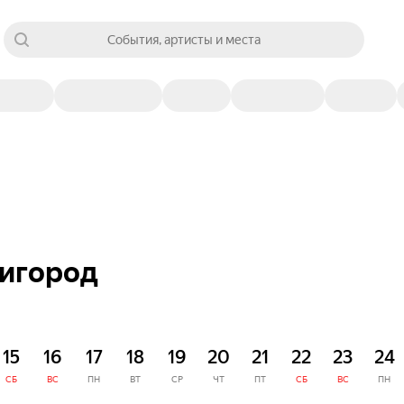
События, артисты и места
нигород
15
16
17
18
19
20
21
22
23
24
СБ
ВС
ПН
ВТ
СР
ЧТ
ПТ
СБ
ВС
ПН