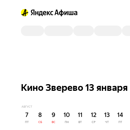
Кино Зверево 13 января
АВГУСТ
7
8
9
10
11
12
13
14
ПТ
СБ
ВС
ПН
ВТ
СР
ЧТ
ПТ