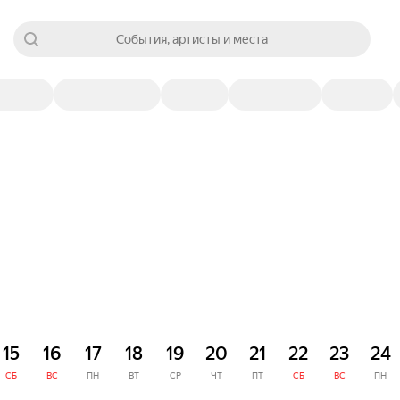
События, артисты и места
15
16
17
18
19
20
21
22
23
24
СБ
ВС
ПН
ВТ
СР
ЧТ
ПТ
СБ
ВС
ПН