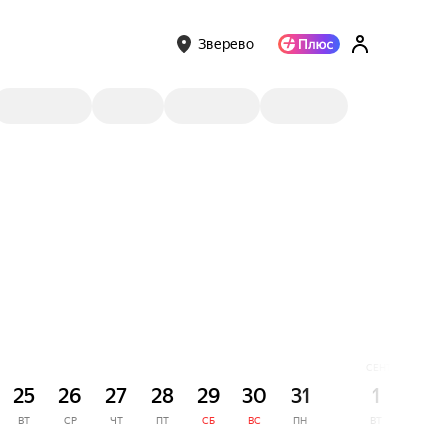
Зверево
СЕНТЯБРЬ
25
26
27
28
29
30
31
1
2
ВТ
СР
ЧТ
ПТ
СБ
ВС
ПН
ВТ
СР