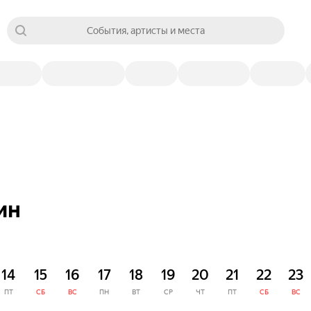
События, артисты и места
ин
14
15
16
17
18
19
20
21
22
23
ПТ
СБ
ВС
ПН
ВТ
СР
ЧТ
ПТ
СБ
ВС