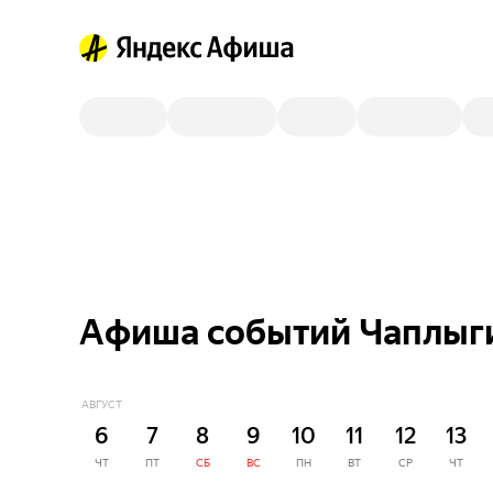
Афиша событий Чаплыг
АВГУСТ
6
7
8
9
10
11
12
13
ЧТ
ПТ
СБ
ВС
ПН
ВТ
СР
ЧТ