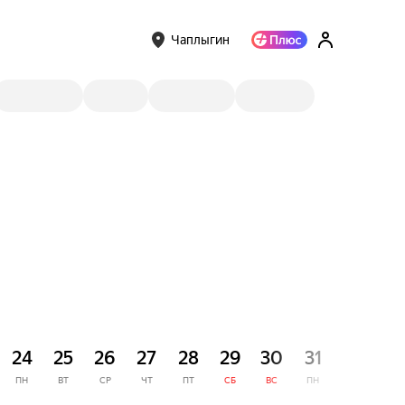
Чаплыгин
СЕНТЯ
24
25
26
27
28
29
30
31
1
ПН
ВТ
СР
ЧТ
ПТ
СБ
ВС
ПН
ВТ