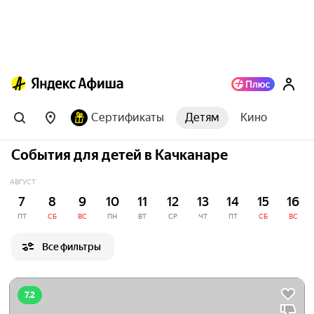
Сертификаты
Детям
Кино
События для детей в Качканаре
АВГУСТ
7
8
9
10
11
12
13
14
15
16
ПТ
СБ
ВС
ПН
ВТ
СР
ЧТ
ПТ
СБ
ВС
Все фильтры
7.2