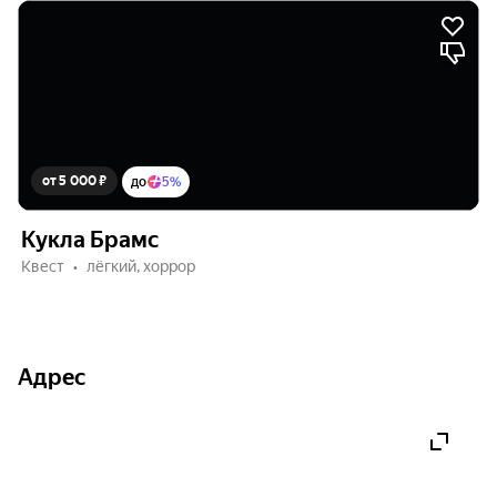
от 5 000 ₽
до
5%
Кукла Брамс
Квест
лёгкий, хоррор
Адрес