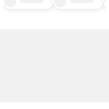
Title_placeholder
Title_placeholder