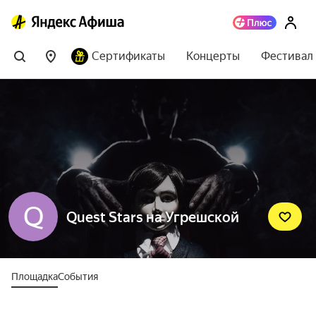
Сертификаты
Концерты
Фестивал
Q
Quest Stars на Угрешской
Площадка
События