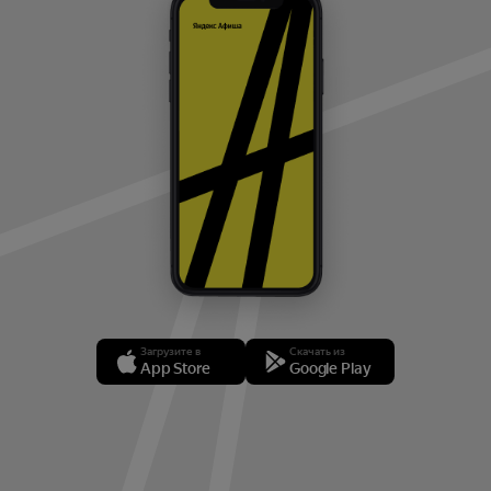
Загрузите в
Скачать из
App Store
Google Play